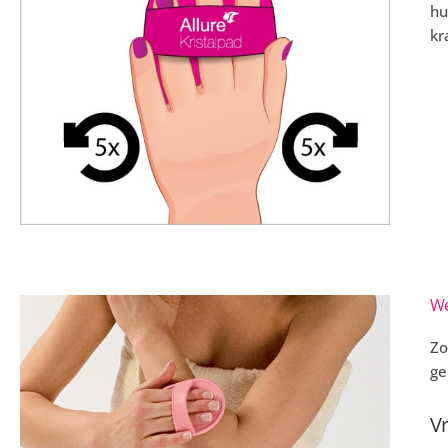
hu
kr
We
Zo
ge
V