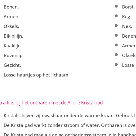
Benen.
Borst.
Armen.
Rug.
Oksels.
Nek.
Bikinilijn.
Benen
Kaaklijn.
Arme
Bovenlip.
Oksel
Gezicht.
Losse 
Losse haartjes op het lichaam.
tra tips bij het ontharen met de Allure Kristalpad
Kristalschijven zijn wasbaar onder de warme kraan. Gebruik 
De Kristalpad werkt zonder stroom of water. Ontharen is over
De Kristalpad mag als enige ontharingssysteem in je handbag