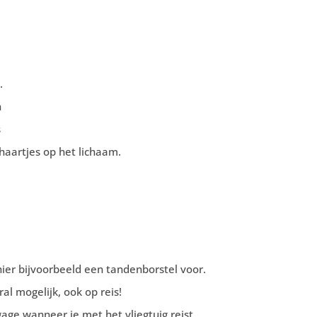
.
n
s
haartjes op het lichaam.
hier bijvoorbeeld een tandenborstel voor.
al mogelijk, ook op reis!
age wanneer je met het vliegtuig reist.