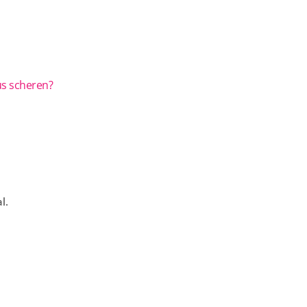
us scheren?
l.