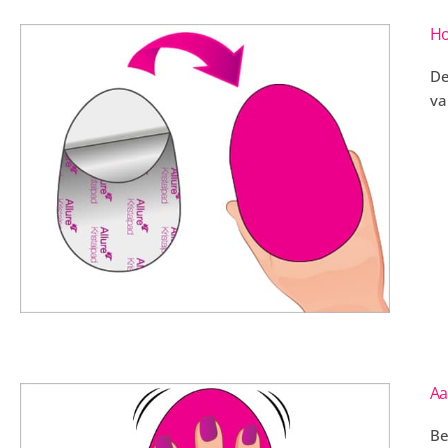
Ho
De
va
Aa
Be